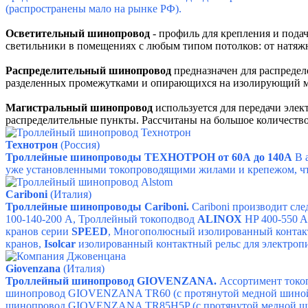
(распространены мало на рынке РФ).
Осветительный шинопровод
- профиль для крепления и пода
светильники в помещениях с любым типом потолков: от натяж
Распределительный шинопровод
предназначен для распредел
разделенных промежутками и опирающихся на изолирующий м
Магистральный шинопровод
используется для передачи эле
распределительные пункты. Рассчитаны на большое количество
Технотрон
(Россия)
Троллейные шинопроводы ТЕХНОТРОН от 60А до 140А
В 
уже установленными токопроводящими жилами и крепежом, что
Cariboni
(Италия)
Троллейные шинопроводы Cariboni.
Cariboni производит с
100-140-200 А
,
Троллейный токоподвод
ALINOX
HP 400-550 A
кранов серии
SPEED
,
Многополюсный изолированный контакт
кранов
,
I
solcar
изолированный контактный рельс для электроп
Giovenzana
(Италия)
Троллейный шинопровод GIOVENZANA.
Ассортимент токо
шинопровод GIOVENZANA TR60 (с протянутой медной шиной
шинопровод GIOVENZANA TR85H5P (с протянутой медной ш