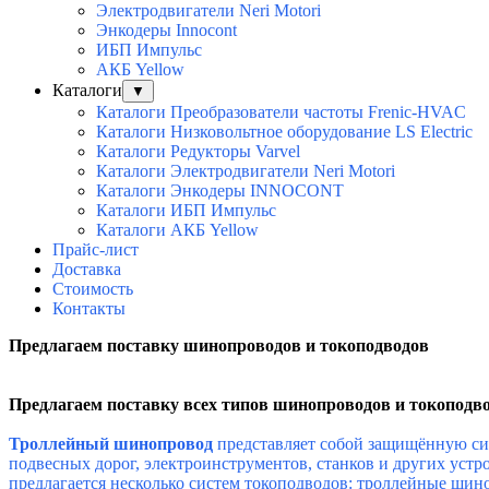
Электродвигатели Neri Motori
Энкодеры Innocont
ИБП Импульс
АКБ Yellow
Каталоги
▼
Каталоги Преобразователи частоты Frenic-HVAC
Каталоги Низковольтное оборудование LS Electric
Каталоги Редукторы Varvel
Каталоги Электродвигатели Neri Motori
Каталоги Энкодеры INNOCONT
Каталоги ИБП Импульс
Каталоги АКБ Yellow
Прайс-лист
Доставка
Стоимость
Контакты
Предлагаем поставку шинопроводов и токоподводов
Предлагаем поставку всех типов шинопроводов и токоподв
Троллейный шинопровод
представляет собой защищённую си
подвесных дорог, электроинструментов, станков и других ус
предлагается несколько
систем токоподводов: троллейные шино