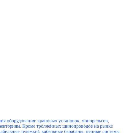
ия оборудования: крановых установок, монорельсов,
раекториям. Кроме троллейных шинопроводов н
а рынке
абельные тележки), кабельные барабаны, цепные системы