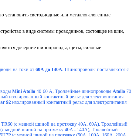
 установить светодиодные или металлогалогенные
устройство в виде системы проводников, состоящее из шин,
единяются дочерние шинопроводы, щиты, силовые
воды на токи от
60А до 140А
. Шинопроводы поставляются с
оводы
Mini Atollo
40-60 А
,
Троллейные шинопроводы
Atollo
70-
ый изолированный контактный рельс для электропитания
car 92
изолированный контактный рельс для электропитания
60 (с медной шиной на протяжку 40A, 60A)
,
Троллейный
медной шиной на протяжку 40A - 140A)
,
Троллейный
P (с медной шиной на протяжку (50A, 100A, 160A, 200A,