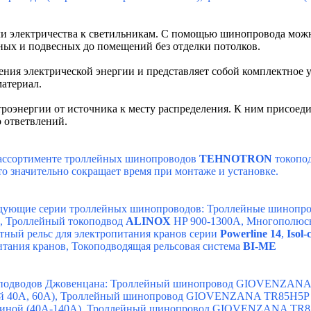
чи электричества к светильникам.
С помощью шинопровода можно
ных и подвесных до помещений без отделки потолков.
ения электрической энергии и представляет собой комплектное 
атериал.
ктроэнергии от источника к месту распределения. К ним присо
 ответвлений.
ассортименте троллейных шинопроводов
TEHNOTRON
токопод
 значительно сокращает время при монтаже и установке.
ледующие серии троллейных шинопроводов:
Троллейные шинопр
,
Троллейный токоподвод
ALINOX
HP 900-1300A
,
Многополюсн
ный рельс для электропитания кранов серии
Powerline 14
,
Isol-
итания кранов
,
Токоподводящая рельсовая система
BI-ME
подводов Джовенцана:
Троллейный шинопровод
GIOVENZANA TR
 40A, 60A)
,
Троллейный шинопровод GIOVENZANA TR85H5P (с 
иной (40A-140A)
,
Троллейный шинопровод GIOVENZANA TR85H7