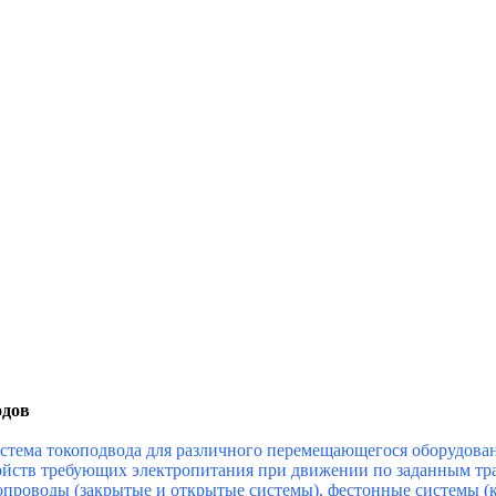
одов
стема токоподвода для различного перемещающегося оборудован
тройств требующих электропитания при движении по заданным т
проводы (закрытые и открытые системы), фестонные системы (к