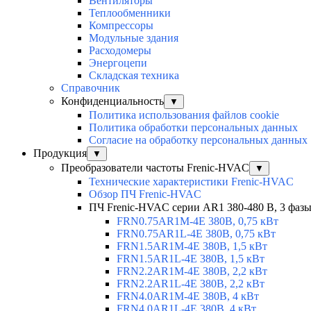
Вентиляторы
Теплообменники
Компрессоры
Модульные здания
Расходомеры
Энергоцепи
Складская техника
Справочник
Конфиденциальность
▼
Политика использования файлов cookie
Политика обработки персональных данных
Согласие на обработку персональных данных
Продукция
▼
Преобразователи частоты Frenic-HVAC
▼
Технические характеристики Frenic-HVAC
Обзор ПЧ Frenic-HVAC
ПЧ Frenic-HVAC серии AR1 380-480 В, 3 фазы,
FRN0.75AR1M-4E 380В, 0,75 кВт
FRN0.75AR1L-4E 380В, 0,75 кВт
FRN1.5AR1M-4E 380В, 1,5 кВт
FRN1.5AR1L-4E 380В, 1,5 кВт
FRN2.2AR1M-4E 380В, 2,2 кВт
FRN2.2AR1L-4E 380В, 2,2 кВт
FRN4.0AR1M-4E 380В, 4 кВт
FRN4.0AR1L-4E 380В, 4 кВт