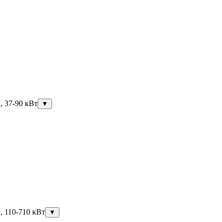
, 37-90 кВт
▼
, 110-710 кВт
▼