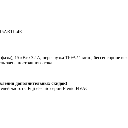
RN15AR1L-4E
азы), 15 кВт / 32 A, перегрузка 110% / 1 мин., бессенсорное в
ль звена постоянного тока
вления дополнительных скидок!
лей частоты Fuji-electric серии Frenic-HVAC