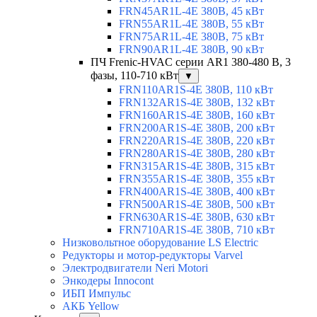
FRN45AR1L-4E 380В, 45 кВт
FRN55AR1L-4E 380В, 55 кВт
FRN75AR1L-4E 380В, 75 кВт
FRN90AR1L-4E 380В, 90 кВт
ПЧ Frenic-HVAC серии AR1 380-480 В, 3
фазы, 110-710 кВт
▼
FRN110AR1S-4E 380В, 110 кВт
FRN132AR1S-4E 380В, 132 кВт
FRN160AR1S-4E 380В, 160 кВт
FRN200AR1S-4E 380В, 200 кВт
FRN220AR1S-4E 380В, 220 кВт
FRN280AR1S-4E 380В, 280 кВт
FRN315AR1S-4E 380В, 315 кВт
FRN355AR1S-4E 380В, 355 кВт
FRN400AR1S-4E 380В, 400 кВт
FRN500AR1S-4E 380В, 500 кВт
FRN630AR1S-4E 380В, 630 кВт
FRN710AR1S-4E 380В, 710 кВт
Низковольтное оборудование LS Electric
Редукторы и мотор-редукторы Varvel
Электродвигатели Neri Motori
Энкодеры Innocont
ИБП Импульс
АКБ Yellow