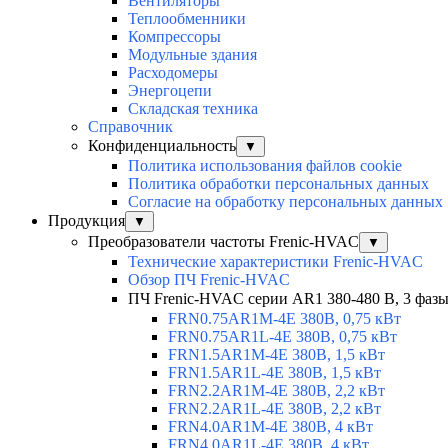
Вентиляторы
Теплообменники
Компрессоры
Модульные здания
Расходомеры
Энергоцепи
Складская техника
Справочник
Конфиденциальность
▼
Политика использования файлов cookie
Политика обработки персональных данных
Согласие на обработку персональных данных
Продукция
▼
Преобразователи частоты Frenic-HVAC
▼
Технические характеристики Frenic-HVAC
Обзор ПЧ Frenic-HVAC
ПЧ Frenic-HVAC серии AR1 380-480 В, 3 фазы,
FRN0.75AR1M-4E 380В, 0,75 кВт
FRN0.75AR1L-4E 380В, 0,75 кВт
FRN1.5AR1M-4E 380В, 1,5 кВт
FRN1.5AR1L-4E 380В, 1,5 кВт
FRN2.2AR1M-4E 380В, 2,2 кВт
FRN2.2AR1L-4E 380В, 2,2 кВт
FRN4.0AR1M-4E 380В, 4 кВт
FRN4.0AR1L-4E 380В, 4 кВт