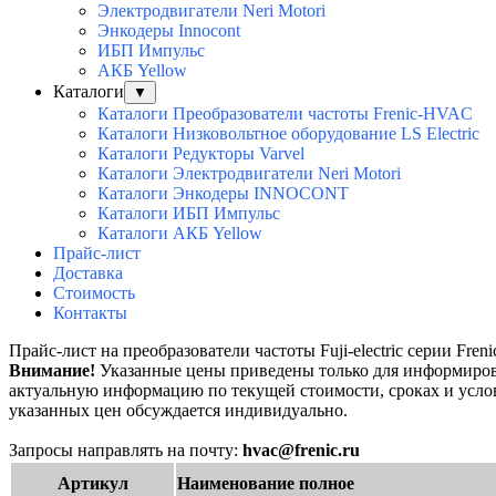
Электродвигатели Neri Motori
Энкодеры Innocont
ИБП Импульс
АКБ Yellow
Каталоги
▼
Каталоги Преобразователи частоты Frenic-HVAC
Каталоги Низковольтное оборудование LS Electric
Каталоги Редукторы Varvel
Каталоги Электродвигатели Neri Motori
Каталоги Энкодеры INNOCONT
Каталоги ИБП Импульс
Каталоги АКБ Yellow
Прайс-лист
Доставка
Стоимость
Контакты
Прайс-лист на преобразователи частоты Fuji-electric серии Fre
Внимание!
Указанные цены приведены только для информирова
актуальную информацию по текущей стоимости, сроках и услови
указанных цен обсуждается индивидуально.
Запросы направлять на почту:
hvac@frenic.ru
Артикул
Наименование полное