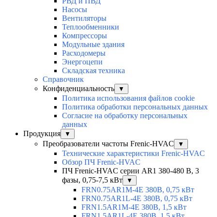
РВД и ПВД
Насосы
Вентиляторы
Теплообменники
Компрессоры
Модульные здания
Расходомеры
Энергоцепи
Складская техника
Справочник
Конфиденциальность
▼
Политика использования файлов cookie
Политика обработки персональных данных
Согласие на обработку персональных
данных
Продукция
▼
Преобразователи частоты Frenic-HVAC
▼
Технические характеристики Frenic-HVAC
Обзор ПЧ Frenic-HVAC
ПЧ Frenic-HVAC серии AR1 380-480 В, 3
фазы, 0,75-7,5 кВт
▼
FRN0.75AR1M-4E 380В, 0,75 кВт
FRN0.75AR1L-4E 380В, 0,75 кВт
FRN1.5AR1M-4E 380В, 1,5 кВт
FRN1.5AR1L-4E 380В, 1,5 кВт