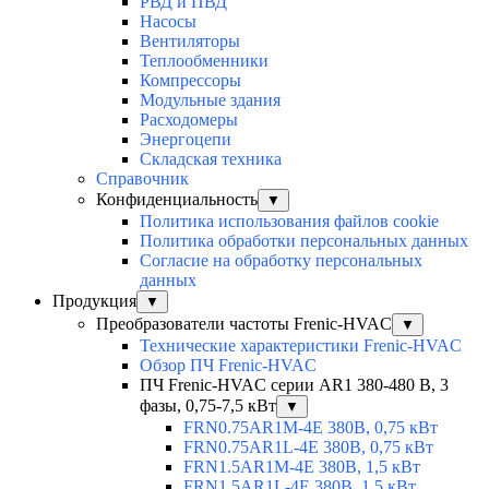
РВД и ПВД
Насосы
Вентиляторы
Теплообменники
Компрессоры
Модульные здания
Расходомеры
Энергоцепи
Складская техника
Справочник
Конфиденциальность
▼
Политика использования файлов cookie
Политика обработки персональных данных
Согласие на обработку персональных
данных
Продукция
▼
Преобразователи частоты Frenic-HVAC
▼
Технические характеристики Frenic-HVAC
Обзор ПЧ Frenic-HVAC
ПЧ Frenic-HVAC серии AR1 380-480 В, 3
фазы, 0,75-7,5 кВт
▼
FRN0.75AR1M-4E 380В, 0,75 кВт
FRN0.75AR1L-4E 380В, 0,75 кВт
FRN1.5AR1M-4E 380В, 1,5 кВт
FRN1.5AR1L-4E 380В, 1,5 кВт