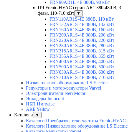
FRN90AR1L-4E 380В, 90 кВт
ПЧ Frenic-HVAC серии AR1 380-480 В, 3
фазы, 110-710 кВт
▼
FRN110AR1S-4E 380В, 110 кВт
FRN132AR1S-4E 380В, 132 кВт
FRN160AR1S-4E 380В, 160 кВт
FRN200AR1S-4E 380В, 200 кВт
FRN220AR1S-4E 380В, 220 кВт
FRN280AR1S-4E 380В, 280 кВт
FRN315AR1S-4E 380В, 315 кВт
FRN355AR1S-4E 380В, 355 кВт
FRN400AR1S-4E 380В, 400 кВт
FRN500AR1S-4E 380В, 500 кВт
FRN630AR1S-4E 380В, 630 кВт
FRN710AR1S-4E 380В, 710 кВт
Низковольтное оборудование LS Electric
Редукторы и мотор-редукторы Varvel
Электродвигатели Neri Motori
Энкодеры Innocont
ИБП Импульс
АКБ Yellow
Каталоги
▼
Каталоги Преобразователи частоты Frenic-HVAC
Каталоги Низковольтное оборудование LS Electric
Каталоги Редукторы Varvel