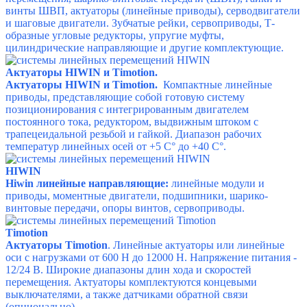
винты ШВП, актуаторы (линейные приводы), серводвигатели
и шаговые двигатели. Зубчатые рейки, сервоприводы, Т-
образные угловые редукторы, упругие муфты,
цилиндрические направляющие и другие комплектующие.
Актуаторы HIWIN и Timotion.
Актуаторы HIWIN и Timotion.
Компактные линейные
приводы, представляющие собой готовую систему
позиционирования с интегрированным двигателем
постоянного тока, редуктором, выдвижным штоком с
трапецеидальной резьбой и гайкой.
Диапазон рабочих
температур линейных осей от +5 С° до +40 С°.
HIWIN
Hiwin
линейные направляющие:
линейные модули и
приводы, м
оментные двигатели, п
одшипники, ш
арико-
винтовые передачи, о
поры винтов, с
ервоприводы.
Timotion
Актуаторы Тimotion
. Линейные актуаторы или линейные
оси с нагрузками от 600 H до 12000 H. Напряжение питания -
12/24 В. Широкие диапазоны длин хода и скоростей
перемещения. Актуаторы комплектуются концевыми
выключателями, а также датчиками обратной связи
(опционально).