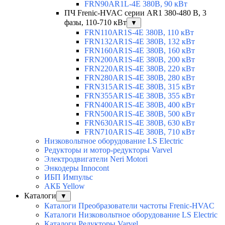
FRN90AR1L-4E 380В, 90 кВт
ПЧ Frenic-HVAC серии AR1 380-480 В, 3
фазы, 110-710 кВт
▼
FRN110AR1S-4E 380В, 110 кВт
FRN132AR1S-4E 380В, 132 кВт
FRN160AR1S-4E 380В, 160 кВт
FRN200AR1S-4E 380В, 200 кВт
FRN220AR1S-4E 380В, 220 кВт
FRN280AR1S-4E 380В, 280 кВт
FRN315AR1S-4E 380В, 315 кВт
FRN355AR1S-4E 380В, 355 кВт
FRN400AR1S-4E 380В, 400 кВт
FRN500AR1S-4E 380В, 500 кВт
FRN630AR1S-4E 380В, 630 кВт
FRN710AR1S-4E 380В, 710 кВт
Низковольтное оборудование LS Electric
Редукторы и мотор-редукторы Varvel
Электродвигатели Neri Motori
Энкодеры Innocont
ИБП Импульс
АКБ Yellow
Каталоги
▼
Каталоги Преобразователи частоты Frenic-HVAC
Каталоги Низковольтное оборудование LS Electric
Каталоги Редукторы Varvel