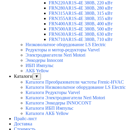
FRN220AR1S-4E 380В, 220 кВт
FRN280AR1S-4E 380В, 280 кВт
FRN315AR1S-4E 380В, 315 кВт
FRN355AR1S-4E 380В, 355 кВт
FRN400AR1S-4E 380В, 400 кВт
FRN500AR1S-4E 380В, 500 кВт
FRN630AR1S-4E 380В, 630 кВт
FRN710AR1S-4E 380В, 710 кВт
Низковольтное оборудование LS Electric
Редукторы и мотор-редукторы Varvel
Электродвигатели Neri Motori
Энкодеры Innocont
ИБП Импульс
АКБ Yellow
Каталоги
▼
Каталоги Преобразователи частоты Frenic-HVAC
Каталоги Низковольтное оборудование LS Electric
Каталоги Редукторы Varvel
Каталоги Электродвигатели Neri Motori
Каталоги Энкодеры INNOCONT
Каталоги ИБП Импульс
Каталоги АКБ Yellow
Прайс-лист
Доставка
Стоимость