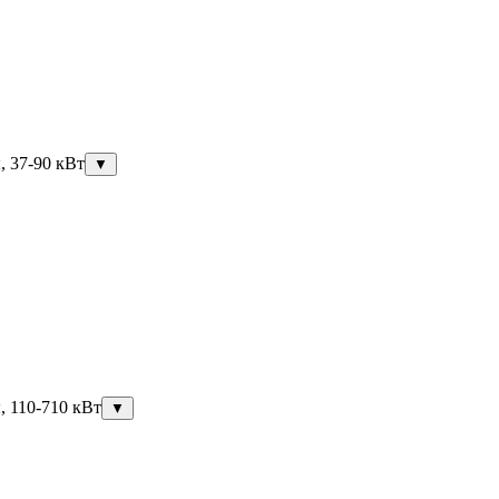
, 37-90 кВт
▼
, 110-710 кВт
▼