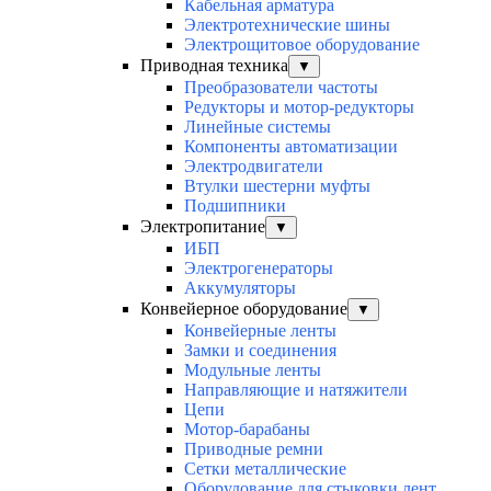
Кабельная арматура
Электротехнические шины
Электрощитовое оборудование
Приводная техника
▼
Преобразователи частоты
Редукторы и мотор-редукторы
Линейные системы
Компоненты автоматизации
Электродвигатели
Втулки шестерни муфты
Подшипники
Электропитание
▼
ИБП
Электрогенераторы
Аккумуляторы
Конвейерное оборудование
▼
Конвейерные ленты
Замки и соединения
Модульные ленты
Направляющие и натяжители
Цепи
Мотор-барабаны
Приводные ремни
Сетки металлические
Оборудование для стыковки лент