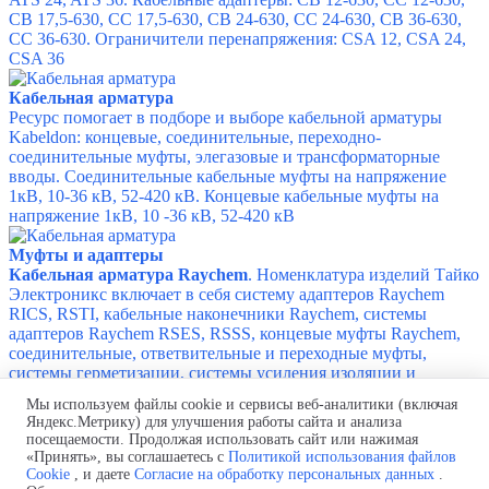
CB 17,5-630, CC 17,5-630, CB 24-630, CC 24-630, CB 36-630,
CC 36-630.
Ограничители перенапряжения: CSA 12, CSA 24,
CSA 36
Кабельная арматура
Ресурс помогает в подборе и выборе кабельной арматуры
Kabeldon: концевые, соединительные, переходно-
соединительные муфты, элегазовые и трансформаторные
вводы. Соединительные кабельные муфты на напряжение
1кВ, 10-36 кВ, 52-420 кВ. Концевые кабельные муфты на
напряжение 1кВ, 10 -36 кВ, 52-420 кВ
Муфты и адаптеры
Кабельная арматура Raychem
. Номенклатура изделий Тайко
Электроникс включает в себя cистему адаптеров Raychem
RICS, RSTI, кабельные наконечники Raychem, системы
адаптеров Raychem RSES, RSSS, концевые муфты Raychem,
соединительные, ответвительные и переходные муфты,
системы герметизации, системы усиления изоляции и
ремонтные материалы для кабелей любых конструкций.
Мы используем файлы cookie и сервисы веб-аналитики (включая
Яндекс.Метрику) для улучшения работы сайта и анализа
Raychem
посещаемости. Продолжая использовать сайт или нажимая
«Принять», вы соглашаетесь с
Политикой использования файлов
Политика обработки персональных данных
Cookie
, и даете
Согласие на обработку персональных данных
.