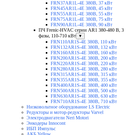
FRN37AR1L-4E 380В, 37 кВт
FRN45AR1L-4E 380В, 45 кВт
FRN55AR1L-4E 380В, 55 кВт
FRN75AR1L-4E 380В, 75 кВт
FRN90AR1L-4E 380В, 90 кВт
ПЧ Frenic-HVAC серии AR1 380-480 В, 3
фазы, 110-710 кВт
▼
FRN110AR1S-4E 380В, 110 кВт
FRN132AR1S-4E 380В, 132 кВт
FRN160AR1S-4E 380В, 160 кВт
FRN200AR1S-4E 380В, 200 кВт
FRN220AR1S-4E 380В, 220 кВт
FRN280AR1S-4E 380В, 280 кВт
FRN315AR1S-4E 380В, 315 кВт
FRN355AR1S-4E 380В, 355 кВт
FRN400AR1S-4E 380В, 400 кВт
FRN500AR1S-4E 380В, 500 кВт
FRN630AR1S-4E 380В, 630 кВт
FRN710AR1S-4E 380В, 710 кВт
Низковольтное оборудование LS Electric
Редукторы и мотор-редукторы Varvel
Электродвигатели Neri Motori
Энкодеры Innocont
ИБП Импульс
АКБ Yellow