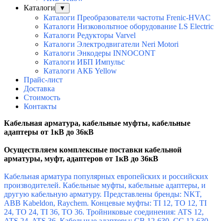
Каталоги
▼
Каталоги Преобразователи частоты Frenic-HVAC
Каталоги Низковольтное оборудование LS Electric
Каталоги Редукторы Varvel
Каталоги Электродвигатели Neri Motori
Каталоги Энкодеры INNOCONT
Каталоги ИБП Импульс
Каталоги АКБ Yellow
Прайс-лист
Доставка
Стоимость
Контакты
Кабельная арматура, кабельные муфты, кабельные
адаптеры от 1кВ до 36кВ
Осуществляем комплексные поставки к
абельной
арматуры, муфт, адаптеров от 1кВ до 36кВ
Кабельная арматура популярных европейских и российских
производителей. Кабельные муфты, кабельные адаптеры, и
другую кабельную арматуру. Представлены бренды: NKT,
ABB Kabeldon, Raychem.
Концевые муфты: TI 12, TO 12, TI
24, TO 24, TI 36, TO 36.
Тройниковые соединения: ATS 12,
ATS 24, ATS 36.
Кабельные адаптеры: CB 12-630, CC 12-630,