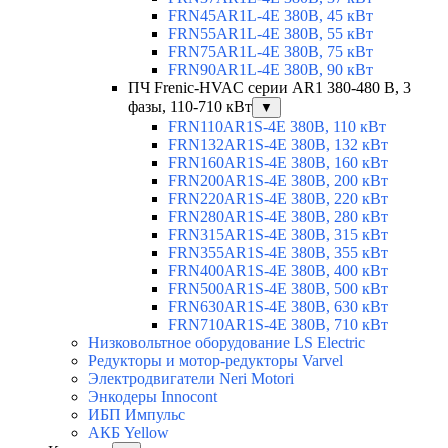
FRN45AR1L-4E 380В, 45 кВт
FRN55AR1L-4E 380В, 55 кВт
FRN75AR1L-4E 380В, 75 кВт
FRN90AR1L-4E 380В, 90 кВт
ПЧ Frenic-HVAC серии AR1 380-480 В, 3
фазы, 110-710 кВт
▼
FRN110AR1S-4E 380В, 110 кВт
FRN132AR1S-4E 380В, 132 кВт
FRN160AR1S-4E 380В, 160 кВт
FRN200AR1S-4E 380В, 200 кВт
FRN220AR1S-4E 380В, 220 кВт
FRN280AR1S-4E 380В, 280 кВт
FRN315AR1S-4E 380В, 315 кВт
FRN355AR1S-4E 380В, 355 кВт
FRN400AR1S-4E 380В, 400 кВт
FRN500AR1S-4E 380В, 500 кВт
FRN630AR1S-4E 380В, 630 кВт
FRN710AR1S-4E 380В, 710 кВт
Низковольтное оборудование LS Electric
Редукторы и мотор-редукторы Varvel
Электродвигатели Neri Motori
Энкодеры Innocont
ИБП Импульс
АКБ Yellow