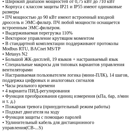
• Широкий диапазон мощностей от 0,75 кВт до 710 кВт
• Корпуса с классом защиты IP21 и IP55 имеют одинаковые
размеры
• ПЧ мощностью до 90 кВт имеют встроенный входной
дроссель и ЭМС-фильтр. ПЧ любой мощности оснащается
встроенным ЭМС-фильтром.
• Выдерживаемая перегрузка 110%
• Векторное управление крутящим моментом
• В стандартной комплектации поддерживают протоколы
Modbus RTU, BACnet MS/TP
• Metasys N2
• Большой ЖК-дисплей, 19 языков + настраиваемый язык
• Специальные макросы для типовых вариантов управления
вентиляторами
• Настраиваемая пользователем логика (мини-ПЛК), 14 шагов,
поддержка цифровых и аналоговых сигналов
• Часы реального времени
• 4 варианта ПИД-регулирования
• Функция преобразования единиц измерения (кПа, бар, л/мин
и т. д.)
• Пожарная тревога (принудительный режим работы)
• Подхват двигателя на ходу
• Функция защиты с помощью паролей
• Удлинительный кабель для дистанционного
управления(CB-...S)