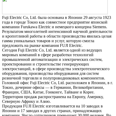
Fuji Electric Co, Ltd. была основана в Японии 29 августа 1923
года в городе Токио как совместное предприятие японской
компании Furukawa Electric и немецкого концерна Siemens.
Результатом многолетней интенсивной научной деятельности
и кропотливой работы в области производства явилась целая
гамма уникальных товаров и услуг, которую смогла
предложить на рынке компания FUJI Electric.
Сегодня Fuji Electric Co, Ltd. является одной из ведущих
мировых компаний в сфере разработки технологий
промышленной автоматизации и электрических систем,
проектировании и строительстве генерирующих
электростанций, в сфере производства электротехнического
оборудования, производства оборудования для систем
розничной торговли и полупроводниковых компонентов.
Головной офис Fuji Electric Co, Ltd. расположен в Японии, в г.
Токио, дочерние офисы — в Германии, Великобритании,
Франции, США, Китае, Гонконге, Тайване и Корее.
Территория продаж распространена на Европу, Америку,
Северную Африку и Азию.
Продукция FUJI Electric изготавливается на 10 заводах в
Японии и 17 заводах в других странах, принадлежащих
компании. Число сотрудников превышает 30 000 человек. Во