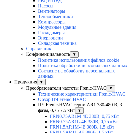
РВД и ПВД
Насосы
Вентиляторы
Теплообменники
Компрессоры
Модульные здания
Расходомеры
Энергоцепи
Складская техника
Справочник
Конфиденциальность
▼
Политика использования файлов cookie
Политика обработки персональных данных
Согласие на обработку персональных
данных
Продукция
▼
Преобразователи частоты Frenic-HVAC
▼
Технические характеристики Frenic-HVAC
Обзор ПЧ Frenic-HVAC
ПЧ Frenic-HVAC серии AR1 380-480 В, 3
фазы, 0,75-7,5 кВт
▼
FRN0.75AR1M-4E 380В, 0,75 кВт
FRN0.75AR1L-4E 380В, 0,75 кВт
FRN1.5AR1M-4E 380В, 1,5 кВт
FRN1.5AR1L-4E 380В, 1,5 кВт